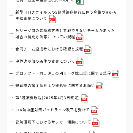
新型コロナウイルスの5類感染症移行に伴う今後のHKFA
主催事業について
各リーグ間の昇降格方法と参戦できないチームがあった
場合の補充方法等についての規程
合同チーム編成時における確認と規程
中体連参加の条件の変更について
プロテクト・同日連日の別リーグ戦出場に関する規程
観戦時の諸注意および撮影等に関するお願い
第3種旅費規程(2025年4月3日改定)
JFA熱中症対策ガイドライン改正を受けて
暑熱環境下におけるサッカー活動について