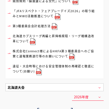
競技規則「脳震盪による交代」について
「JFAリスペクト・フェアプレーデイズ2026」の取り組
みとMWO活動推進について
第3種委員会会計処理方法
北海道カブスリーグ再編と昇降格規程・リーグ戦構造改
革について
株式会社Connect様によるHKFA第３種委員会へのご協
賛と速報業務遂行等のお願いについて
遠征・大会時等における安全管理体制の再確認と徹底に
ついて(お願い)