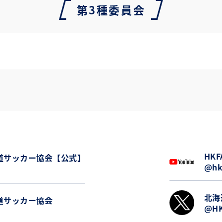
第3種委員会
HKFA
道サッカー協会【公式】
@hk
北海
道サッカー協会
@HK