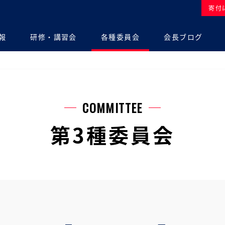
寄付
報
研修・講習会
各種委員会
会長ブログ
COMMITTEE
第3種委員会