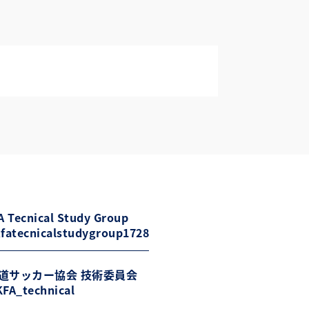
 Tecnical Study Group
fatecnicalstudygroup1728
道サッカー協会 技術委員会
FA_technical