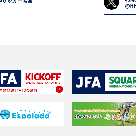
道サッカー協会
@HK