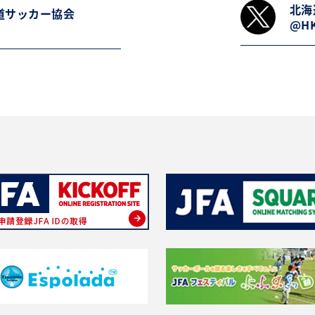
北海
道サッカー協会
@HK