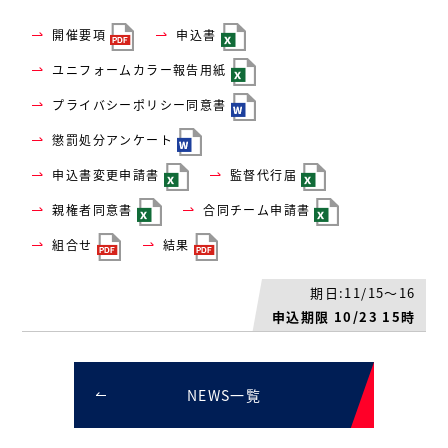
開催要項
申込書
ユニフォームカラー報告用紙
プライバシーポリシー同意書
懲罰処分アンケート
申込書変更申請書
監督代行届
親権者同意書
合同チーム申請書
組合せ
結果
期日:11/15～16
申込期限 10/23 15時
NEWS一覧