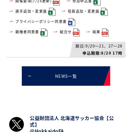
開催要項(7/16更新)
参加申込書
選手追加・変更届
役員追加・変更届
プライバシーポリシー同意書
親権者同意書
組合せ
結果
期日:9/20～21、27～28
申込期限:8/20 17時
NEWS一覧
公益財団法人 北海道サッカー協会【公
式】
@HokkaidoFA