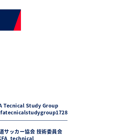
 Tecnical Study Group
fatecnicalstudygroup1728
道サッカー協会 技術委員会
FA_technical