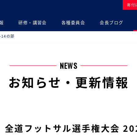
寄付
報
研修・講習会
各種委員会
会長ブログ
-14の部
NEWS
お知らせ・更新情報
全道フットサル選手権大会 202