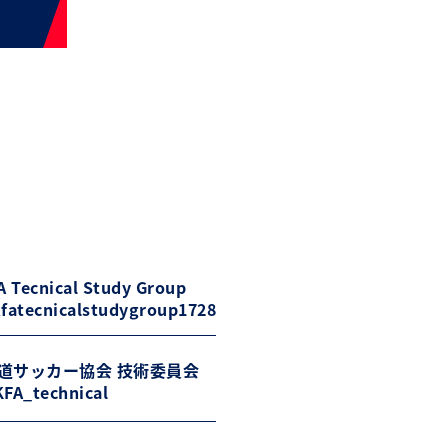
 Tecnical Study Group
fatecnicalstudygroup1728
道サッカー協会 技術委員会
FA_technical