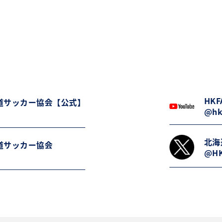
HKFA
道サッカー協会【公式】
@hk
北海
道サッカー協会
@HK