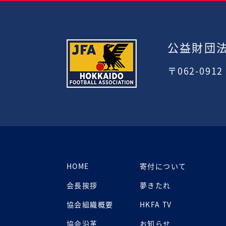
公益財団
〒062-091
HOME
寄付について
会長挨拶
夢きたれ
協会組織概要
HKFA TV
協会沿革
お知らせ