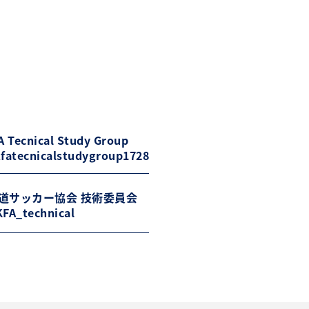
 Tecnical Study Group
fatecnicalstudygroup1728
道サッカー協会 技術委員会
FA_technical