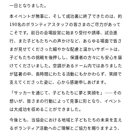
一日となりました。
本イベントが無事に、そして成功裏に終了できたのは、
約
190名のボランティアスタッフの皆さまのご尽力があって
こそです。
前日の会場設営に始まり受付や誘導、試合進
行、また子どもたちへの声かけなど、
あらゆる場面で皆さ
まが見せてくださった細やかな配慮と温かいサポートは、
子どもたちの挑戦を後押しし、保護者の方々にも安心を届
けてくださいました。
空調があるドーム内ではありました
が猛暑の中、長時間にわたる活動にもかかわらず、
笑顔で
支えてくださった姿に、心から感謝申しあげます。
「サッカーを通じて、子どもたちに夢と笑顔を」——
その
想いが、皆さまの行動によって見事に形となり、イベント
は大成功を収めることができました。
今後とも、当協会における地域と子どもたちの未来を支え
るボランティア活動へのご理解とご協力を賜りますよう、