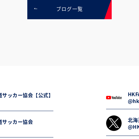
ブログ一覧
HKFA
道サッカー協会【公式】
@hk
北海
道サッカー協会
@HK