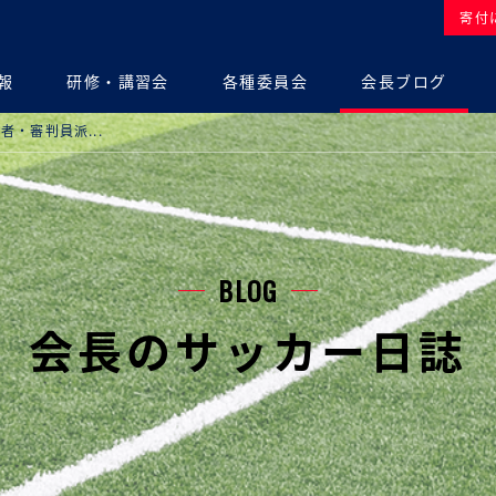
寄付
報
研修・講習会
各種委員会
会長ブログ
指導者・審判員派...
BLOG
会長のサッカー日誌