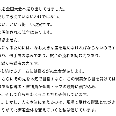
ムを全国大会へ送り出してきました。
決して戦えていないわけではない、
ない、という悔しい現実です。
と評価される試合はあります。
過ぎません。
ムになるためには、なお大きな差を埋めなければならないのです
あり、選手層の厚みであり、試合の流れを読む力であり、
を導く指導者の力です。
勝ち続けるチームには揺るがぬ土台があります。
4、さらにその先を本気で目指すなら、この現実から目を背けて
志ある指導者・審判員が全国トップの現場に飛び込み、
い、そして自らを変えることだと確信しています。
す。しかし、人を本当に変えるのは、現場で受ける衝撃と気づき
、やがて北海道全体を変えていくと私は信じています。