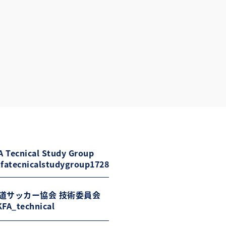
 Tecnical Study Group
fatecnicalstudygroup1728
道サッカー協会 技術委員会
FA_technical